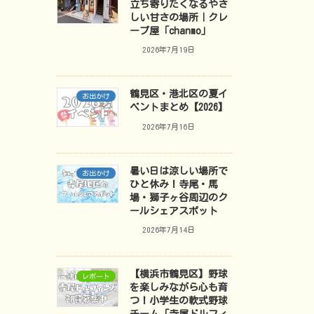
立ち寄りたくなるやさ
しい甘さの場所｜クレ
ープ屋「chanmo」
2026年7月19日
鶴見区・港北区の夏イ
お出かけ
ベントまとめ【2026】
2026年7月16日
暑い日は涼しい場所で
お出かけ
ひと休み！寺尾・馬
場・獅子ヶ谷周辺のク
ールシェアスポット
2026年7月14日
【横浜市鶴見区】野球
レポート
を楽しみながら心も育
つ！小学生の軟式野球