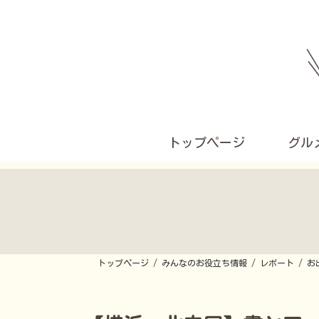
コ
ナ
ン
ビ
テ
ゲ
ン
ー
ツ
シ
へ
ョ
ス
ン
キ
に
ッ
移
プ
動
トップページ
グル
トップページ
みんなのお役立ち情報
レポート
お