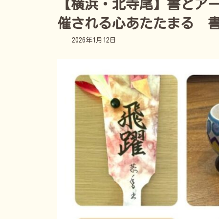
【横浜・北寺尾】書とアートに
催される心あたたまる 
最
2026年1月12日
終
更
新
日
時
: