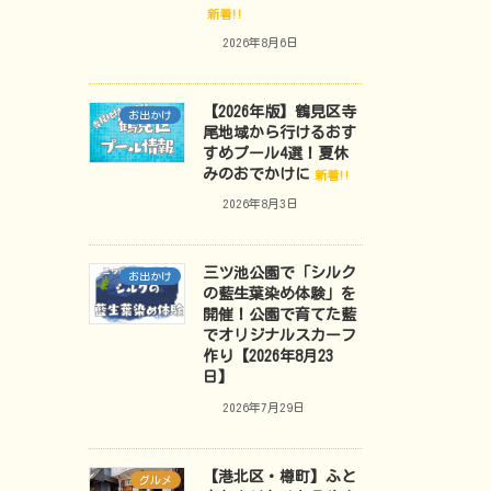
新着!!
2026年8月6日
【2026年版】鶴見区寺
お出かけ
尾地域から行けるおす
すめプール4選！夏休
みのおでかけに
新着!!
2026年8月3日
三ツ池公園で「シルク
お出かけ
の藍生葉染め体験」を
開催！公園で育てた藍
でオリジナルスカーフ
作り【2026年8月23
日】
2026年7月29日
【港北区・樽町】ふと
グルメ