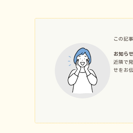
この記
お知ら
近隣で
せをお