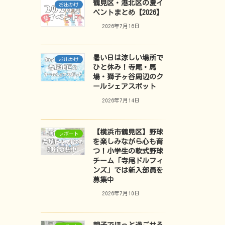
鶴見区・港北区の夏イ
お出かけ
ベントまとめ【2026】
2026年7月16日
暑い日は涼しい場所で
お出かけ
ひと休み！寺尾・馬
場・獅子ヶ谷周辺のク
ールシェアスポット
2026年7月14日
【横浜市鶴見区】野球
レポート
を楽しみながら心も育
つ！小学生の軟式野球
チーム「寺尾ドルフィ
ンズ」では新入部員を
募集中
2026年7月10日