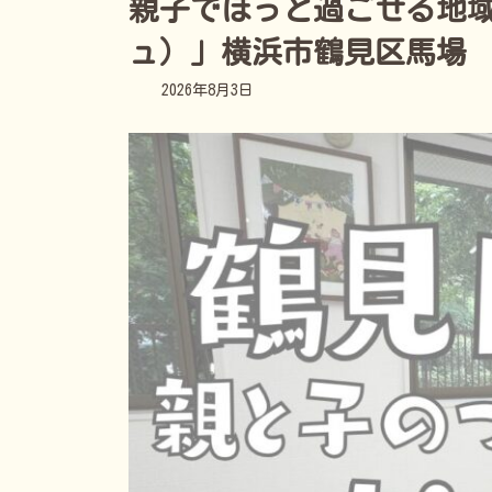
親子でほっと過ごせる地域の
ュ）」横浜市鶴見区馬場
最
2026年8月3日
終
更
新
日
時
: