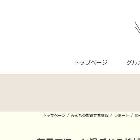
コ
ナ
ン
ビ
テ
ゲ
ン
ー
ツ
シ
へ
ョ
ス
ン
キ
に
ッ
移
プ
動
トップページ
グル
トップページ
みんなのお役立ち情報
レポート
親