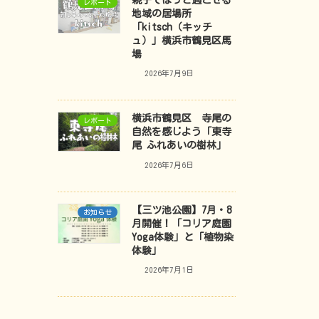
親子でほっと過ごせる
レポート
地域の居場所
「kitsch（キッチ
ュ）」横浜市鶴見区馬
場
2026年7月9日
横浜市鶴見区 寺尾の
レポート
自然を感じよう「東寺
尾 ふれあいの樹林」
2026年7月6日
【三ツ池公園】7月・8
お知らせ
月開催！「コリア庭園
Yoga体験」と「植物染
体験」
2026年7月1日