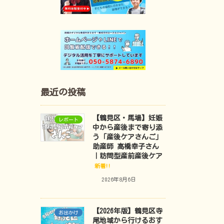
最近の投稿
【鶴見区・馬場】妊娠
レポート
中から産後まで寄り添
う「産後ケアさんご」
助産師 高橋幸子さん
｜訪問型産前産後ケア
新着!!
2026年8月6日
【2026年版】鶴見区寺
お出かけ
尾地域から行けるおす