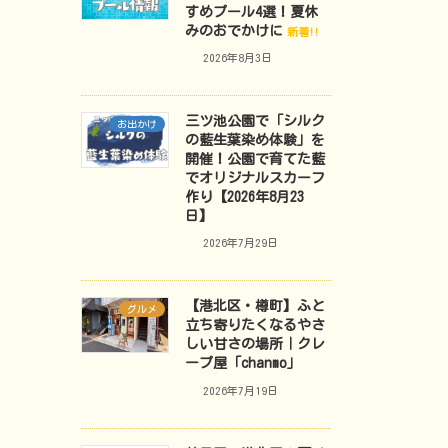
すめプール4選！夏休
みのおでかけに
新着!!
2026年8月3日
三ツ池公園で「シルク
お出かけ
の藍生葉染め体験」を
開催！公園で育てた藍
でオリジナルスカーフ
作り【2026年8月23
日】
2026年7月29日
【港北区・樽町】ふと
グルメ
立ち寄りたくなるやさ
しい甘さの場所｜クレ
ープ屋「chanmo」
2026年7月19日