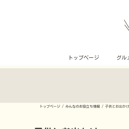
コ
ナ
ン
ビ
テ
ゲ
ン
ー
ツ
シ
へ
ョ
ス
ン
キ
に
ッ
移
プ
動
トップページ
グル
トップページ
みんなのお役立ち情報
子供とお出か