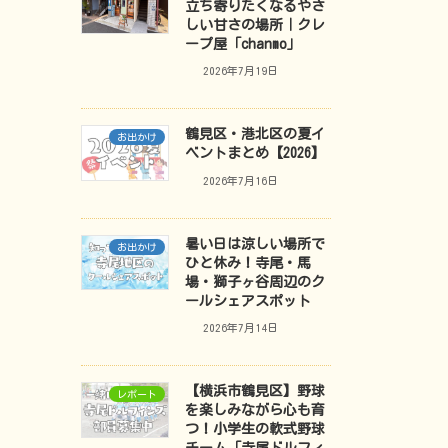
立ち寄りたくなるやさ
しい甘さの場所｜クレ
ープ屋「chanmo」
2026年7月19日
鶴見区・港北区の夏イ
お出かけ
ベントまとめ【2026】
2026年7月16日
暑い日は涼しい場所で
お出かけ
ひと休み！寺尾・馬
場・獅子ヶ谷周辺のク
ールシェアスポット
2026年7月14日
【横浜市鶴見区】野球
レポート
を楽しみながら心も育
つ！小学生の軟式野球