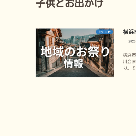
子供とお出かけ
横浜
お知らせ
202
横浜市
川会県
り。