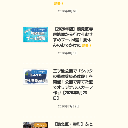
新着!!
2026年8月6日
【2026年版】鶴見区寺
お出かけ
尾地域から行けるおす
すめプール4選！夏休
みのおでかけに
新着!!
2026年8月3日
三ツ池公園で「シルク
お出かけ
の藍生葉染め体験」を
開催！公園で育てた藍
でオリジナルスカーフ
作り【2026年8月23
日】
2026年7月29日
【港北区・樽町】ふと
グルメ