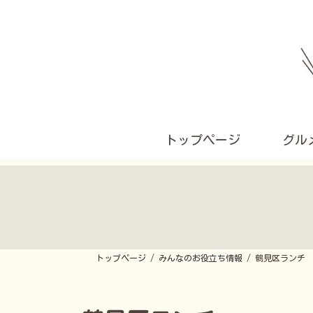
コ
ナ
ン
ビ
テ
ゲ
ン
ー
ツ
シ
へ
ョ
ス
ン
キ
に
ッ
移
プ
動
トップページ
グル
トップページ
みんなのお役立ち情報
鶴見区ランチ