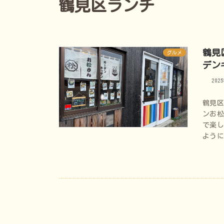
鶴見区ランチ
鶴見
グルメ
デン
202
鶴見
ンお松
で楽
よう