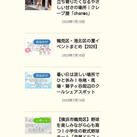
立ち寄りたくなるやさ
しい甘さの場所｜クレ
ープ屋「chanmo」
2026年7月19日
鶴見区・港北区の夏イ
お出かけ
ベントまとめ【2026】
2026年7月16日
暑い日は涼しい場所で
お出かけ
ひと休み！寺尾・馬
場・獅子ヶ谷周辺のク
ールシェアスポット
2026年7月14日
【横浜市鶴見区】野球
レポート
を楽しみながら心も育
つ！小学生の軟式野球