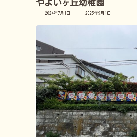
やよいヶ丘幼稚園
最
2024年7月1日
2025年9月1日
終
更
新
日
時
: