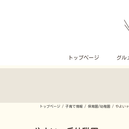
コ
ナ
ン
ビ
テ
ゲ
ン
ー
ツ
シ
へ
ョ
ス
ン
キ
に
ッ
移
プ
動
トップページ
グル
トップページ
子育て情報
保育園/幼稚園
やよい